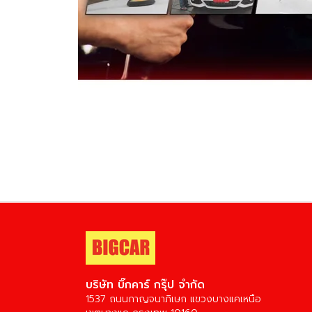
บริษัท บิ๊กคาร์ กรุ๊ป จำกัด
1537 ถนนกาญจนาภิเษก แขวงบางแคเหนือ
